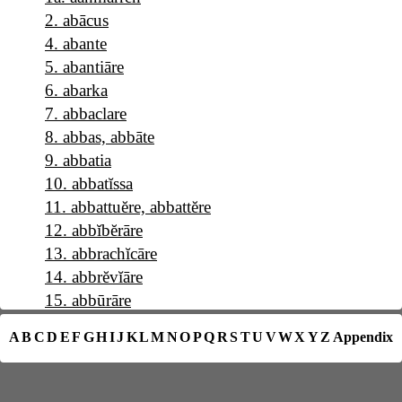
2
.
abācus
4
.
abante
5
.
abantiāre
6
.
abarka
7
.
abbaclare
8
.
abbas, abbāte
9
.
abbatia
10
.
abbatĭssa
11
.
abbattuĕre, abbattĕre
12
.
abbĭbĕrāre
13
.
abbrachĭcāre
14
.
abbrĕvĭāre
15
.
abbūrāre
16
.
a b c
A
B
C
D
E
F
G
H
I
J
K
L
M
N
O
P
Q
R
S
T
U
V
W
X
Y
Z
Appendix
17
.
abĕllāna
18
.
abĕllānia
19
.
abĕrrāre