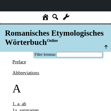
Romanisches Etymologisches
Wörterbuch
Online
Filter lemmas
Preface
Abbreviations
A
1
.
a, ab
1a
.
aanmarren