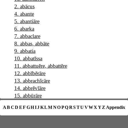
2
.
abācus
4
.
abante
5
.
abantiāre
6
.
abarka
7
.
abbaclare
8
.
abbas, abbāte
9
.
abbatia
10
.
abbatĭssa
11
.
abbattuĕre, abbattĕre
12
.
abbĭbĕrāre
13
.
abbrachĭcāre
14
.
abbrĕvĭāre
15
.
abbūrāre
16
.
a b c
A
B
C
D
E
F
G
H
I
J
K
L
M
N
O
P
Q
R
S
T
U
V
W
X
Y
Z
Appendix
17
.
abĕllāna
18
.
abĕllānia
19
.
abĕrrāre