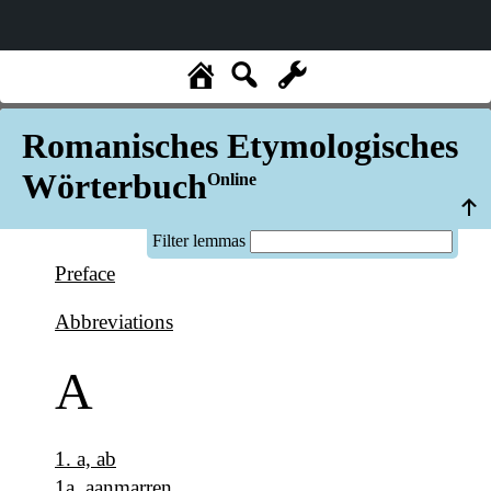
Romanisches Etymologisches
Wörterbuch
Online
Filter lemmas
Preface
Abbreviations
A
1
.
a, ab
1a
.
aanmarren